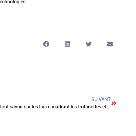
technologies.
SUIVANT
Tout savoir sur les lois encadrant les trottinettes électriques : ne roulez plus dans l’ignorance !